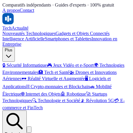
Comparatifs indépendants · Guides d'experts · 100% gratuit
A propos
Contact
Tech
Actualité
Nouveautés Technologiques
Gadgets et Objets Connectés
Intelligence Artificielle
Smartphones et Tablettes
Innovation en
Entreprise
Plus
🔒
Sécurité Informatique
🎮
Jeux Vidéo et e-Sport
🌍
Technologies
Environnementales
🏥
Tech et Santé
🚁
Drones et Innovations
Aériennes
🕶️
Réalité Virtuelle et Augmentée
🖥️
Logiciels et
Applications
⛓️
Crypto-monnaies et Blockchain
🚗
Mobilité
Électrique
🌐
Internet des Objets
🤖
Robotique
🚀
Startups
Technologiques
🔍
Technologie et Société
📡
Révolution 5G
💳
E-
commerce et FinTech