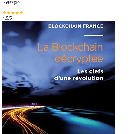
Netexplo
★
★
★
★
★
4.5
/5