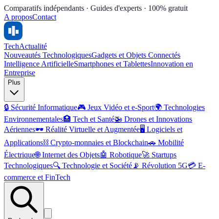
Comparatifs indépendants · Guides d'experts · 100% gratuit
A propos
Contact
Tech
Actualité
Nouveautés Technologiques
Gadgets et Objets Connectés
Intelligence Artificielle
Smartphones et Tablettes
Innovation en
Entreprise
Plus
🔒
Sécurité Informatique
🎮
Jeux Vidéo et e-Sport
🌍
Technologies
Environnementales
🏥
Tech et Santé
🚁
Drones et Innovations
Aériennes
🕶️
Réalité Virtuelle et Augmentée
🖥️
Logiciels et
Applications
⛓️
Crypto-monnaies et Blockchain
🚗
Mobilité
Électrique
🌐
Internet des Objets
🤖
Robotique
🚀
Startups
Technologiques
🔍
Technologie et Société
📡
Révolution 5G
💳
E-
commerce et FinTech