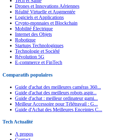
Tech et Santé
Drones et Innovations Aériennes
Réalité Virtuelle et Augmentée
Logiciels et Applications
Crypto-monnaies et Blockchain
Mobilité Électrique
Internet des Objets
Robotique
Startups Technologiques
Technologie et Société
Révolution 5G
E-commerce et FinTech
Comparatifs populaires
Guide d'achat des meilleures caméras 360...
Guide d'achat des meilleurs robots aspir...
Guide d'achat : meilleur ordinateur gami...
Meilleur Accessoire pour Télétravail : G...
Guide d'Achat des Meilleures Enceintes C...
Tech Actualité
A propos
Contact