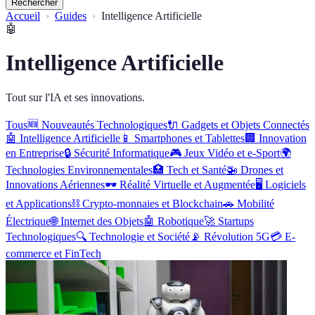
Rechercher
Accueil
Guides
Intelligence Artificielle
🤖
Intelligence Artificielle
Tout sur l'IA et ses innovations.
Tous
🆕
Nouveautés Technologiques
🔌
Gadgets et Objets Connectés
🤖
Intelligence Artificielle
📱
Smartphones et Tablettes
🏢
Innovation
en Entreprise
🔒
Sécurité Informatique
🎮
Jeux Vidéo et e-Sport
🌍
Technologies Environnementales
🏥
Tech et Santé
🚁
Drones et
Innovations Aériennes
🕶️
Réalité Virtuelle et Augmentée
🖥️
Logiciels
et Applications
⛓️
Crypto-monnaies et Blockchain
🚗
Mobilité
Électrique
🌐
Internet des Objets
🤖
Robotique
🚀
Startups
Technologiques
🔍
Technologie et Société
📡
Révolution 5G
💳
E-
commerce et FinTech