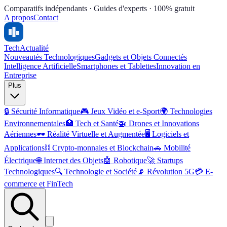
Comparatifs indépendants · Guides d'experts · 100% gratuit
A propos
Contact
Tech
Actualité
Nouveautés Technologiques
Gadgets et Objets Connectés
Intelligence Artificielle
Smartphones et Tablettes
Innovation en
Entreprise
Plus
🔒
Sécurité Informatique
🎮
Jeux Vidéo et e-Sport
🌍
Technologies
Environnementales
🏥
Tech et Santé
🚁
Drones et Innovations
Aériennes
🕶️
Réalité Virtuelle et Augmentée
🖥️
Logiciels et
Applications
⛓️
Crypto-monnaies et Blockchain
🚗
Mobilité
Électrique
🌐
Internet des Objets
🤖
Robotique
🚀
Startups
Technologiques
🔍
Technologie et Société
📡
Révolution 5G
💳
E-
commerce et FinTech