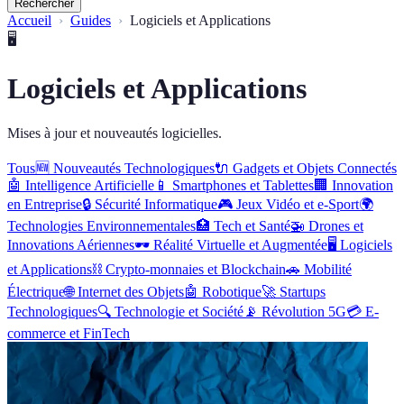
Rechercher
Accueil
Guides
Logiciels et Applications
🖥️
Logiciels et Applications
Mises à jour et nouveautés logicielles.
Tous
🆕
Nouveautés Technologiques
🔌
Gadgets et Objets Connectés
🤖
Intelligence Artificielle
📱
Smartphones et Tablettes
🏢
Innovation
en Entreprise
🔒
Sécurité Informatique
🎮
Jeux Vidéo et e-Sport
🌍
Technologies Environnementales
🏥
Tech et Santé
🚁
Drones et
Innovations Aériennes
🕶️
Réalité Virtuelle et Augmentée
🖥️
Logiciels
et Applications
⛓️
Crypto-monnaies et Blockchain
🚗
Mobilité
Électrique
🌐
Internet des Objets
🤖
Robotique
🚀
Startups
Technologiques
🔍
Technologie et Société
📡
Révolution 5G
💳
E-
commerce et FinTech