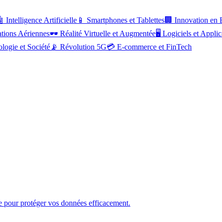

Intelligence Artificielle
📱
Smartphones et Tablettes
🏢
Innovation en 
ations Aériennes
🕶️
Réalité Virtuelle et Augmentée
🖥️
Logiciels et Applic
logie et Société
📡
Révolution 5G
💳
E-commerce et FinTech
e pour protéger vos données efficacement.