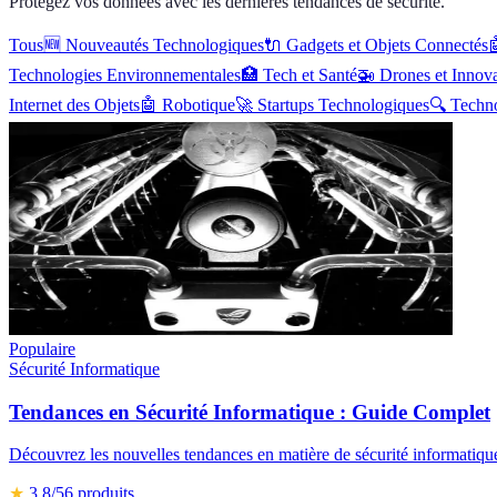
Protégez vos données avec les dernières tendances de sécurité.
Tous
🆕
Nouveautés Technologiques
🔌
Gadgets et Objets Connectés

Technologies Environnementales
🏥
Tech et Santé
🚁
Drones et Innov
Internet des Objets
🤖
Robotique
🚀
Startups Technologiques
🔍
Techno
Populaire
Sécurité Informatique
Tendances en Sécurité Informatique : Guide Complet
Découvrez les nouvelles tendances en matière de sécurité informatiqu
★
3.8
/5
6
produits