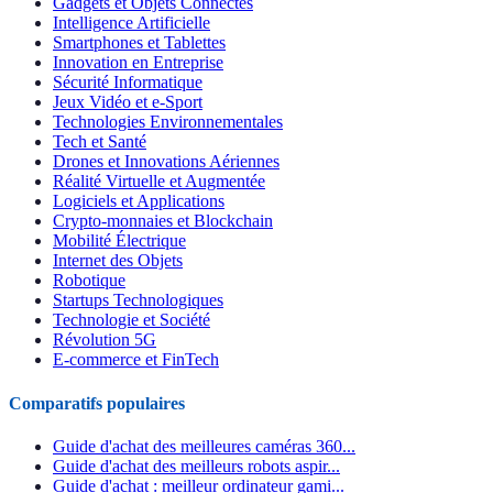
Gadgets et Objets Connectés
Intelligence Artificielle
Smartphones et Tablettes
Innovation en Entreprise
Sécurité Informatique
Jeux Vidéo et e-Sport
Technologies Environnementales
Tech et Santé
Drones et Innovations Aériennes
Réalité Virtuelle et Augmentée
Logiciels et Applications
Crypto-monnaies et Blockchain
Mobilité Électrique
Internet des Objets
Robotique
Startups Technologiques
Technologie et Société
Révolution 5G
E-commerce et FinTech
Comparatifs populaires
Guide d'achat des meilleures caméras 360...
Guide d'achat des meilleurs robots aspir...
Guide d'achat : meilleur ordinateur gami...