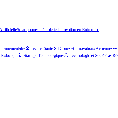
Artificielle
Smartphones et Tablettes
Innovation en Entreprise
ironnementales
🏥
Tech et Santé
🚁
Drones et Innovations Aériennes
🕶️
Robotique
🚀
Startups Technologiques
🔍
Technologie et Société
📡
Ré