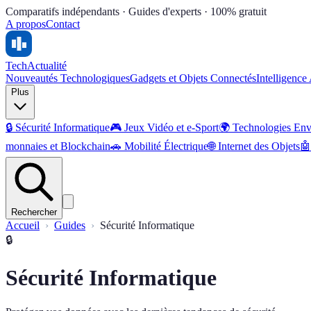
Comparatifs indépendants · Guides d'experts · 100% gratuit
A propos
Contact
Tech
Actualité
Nouveautés Technologiques
Gadgets et Objets Connectés
Intelligence 
Plus
🔒
Sécurité Informatique
🎮
Jeux Vidéo et e-Sport
🌍
Technologies Env
monnaies et Blockchain
🚗
Mobilité Électrique
🌐
Internet des Objets
🤖
Rechercher
Accueil
Guides
Sécurité Informatique
🔒
Sécurité Informatique