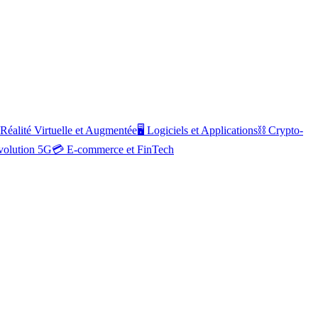
Réalité Virtuelle et Augmentée
🖥️
Logiciels et Applications
⛓️
Crypto-
volution 5G
💳
E-commerce et FinTech