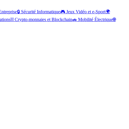
Entreprise
🔒
Sécurité Informatique
🎮
Jeux Vidéo et e-Sport
🌍
ations
⛓️
Crypto-monnaies et Blockchain
🚗
Mobilité Électrique
🌐