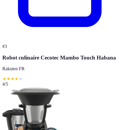
#
3
Robot culinaire Cecotec Mambo Touch Habana
Rakuten FR
★
★
★
★
★
4
/5