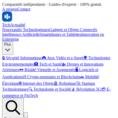
Comparatifs indépendants · Guides d'experts · 100% gratuit
A propos
Contact
Tech
Actualité
Nouveautés Technologiques
Gadgets et Objets Connectés
Intelligence Artificielle
Smartphones et Tablettes
Innovation en
Entreprise
Plus
🔒
Sécurité Informatique
🎮
Jeux Vidéo et e-Sport
🌍
Technologies
Environnementales
🏥
Tech et Santé
🚁
Drones et Innovations
Aériennes
🕶️
Réalité Virtuelle et Augmentée
🖥️
Logiciels et
Applications
⛓️
Crypto-monnaies et Blockchain
🚗
Mobilité
Électrique
🌐
Internet des Objets
🤖
Robotique
🚀
Startups
Technologiques
🔍
Technologie et Société
📡
Révolution 5G
💳
E-
commerce et FinTech