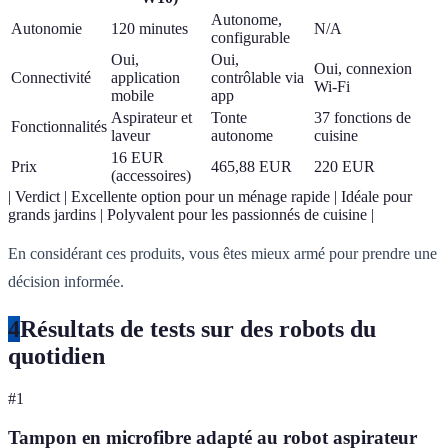
Autonome,
Autonomie
120 minutes
N/A
configurable
Oui,
Oui,
Oui, connexion
Connectivité
application
contrôlable via
Wi-Fi
mobile
app
Aspirateur et
Tonte
37 fonctions de
Fonctionnalités
laveur
autonome
cuisine
16 EUR
Prix
465,88 EUR
220 EUR
(accessoires)
| Verdict | Excellente option pour un ménage rapide | Idéale pour
grands jardins | Polyvalent pour les passionnés de cuisine |
En considérant ces produits, vous êtes mieux armé pour prendre une
décision informée.
4
Résultats de tests sur des robots du
quotidien
#
1
Tampon en microfibre adapté au robot aspirateur